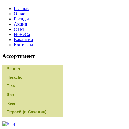
Главная
О нас
Бренды
Акции
CТМ
HoReCa
Вакансии
Контакты
Ассортимент
Pikolin
Heraclio
Elsa
Sler
Rean
Персей (г. Сахалин)